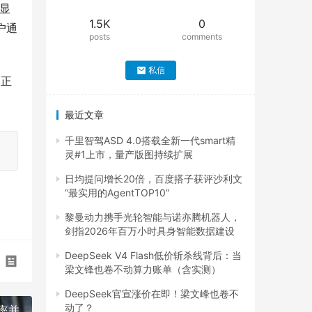
据显
1.5K
0
户通
posts
comments
私信
问正
最近文章
千里智驾ASD 4.0搭载全新一代smart精
灵#1上市，量产版图持续扩展
日均提问增长20倍，百度搭子获评沙利文
“最实用的AgentTOP10”
黎曼动力携手光轮智能与诺亦腾机器人，
剑指2026年百万小时具身智能数据建设
DeepSeek V4 Flash低价斩杀线背后：当
梁文锋也卷不动算力账单（含实测）
DeepSeek官宣涨价在即！梁文峰也卷不
动了？
率并