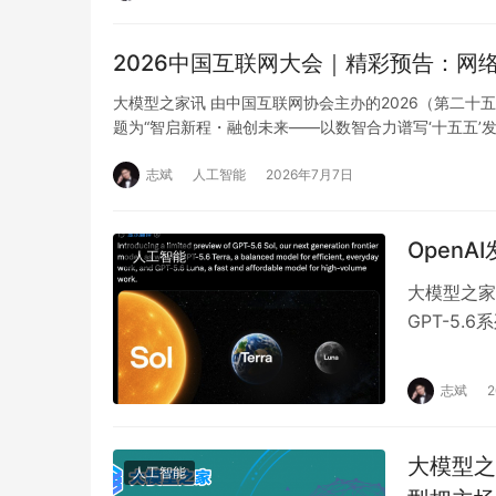
2026中国互联网大会｜精彩预告：网
大模型之家讯 由中国互联网协会主办的2026（第二十
题为“智启新程・融创未来——以数智合力谱写‘十五五’
志斌
人工智能
2026年7月7日
OpenA
人工智能
大模型之家
GPT-5.
管制，目前
志斌
大模型之
人工智能