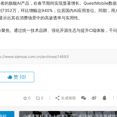
的旗舰AI产品，在春节期间实现显著增长。QuestMobile数
7352万，环比增幅达940%，位居国内AI应用首位。同期，用
，显示出其在消费场景中的高渗透率与实用性。
步聚焦。通过统一技术品牌、强化开源生态与提升C端体验，千
damoai.com.cn/archives/14693
赞
(0)
0
0
生成海报
形机
小米人形机器人上岗汽车工厂 实现90.2%安装成功