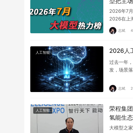
型把主场
2026年7
2026在
志斌
2026
人工智能
过去一年，
发，场景落
几条看似并
志斌
荣程集团
人工智能
氢能生态
大模型之家