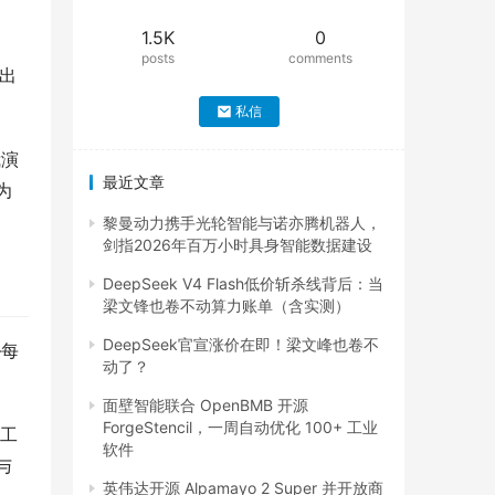
1.5K
0
posts
comments
出
私信
我演
最近文章
为
黎曼动力携手光轮智能与诺亦腾机器人，
剑指2026年百万小时具身智能数据建设
DeepSeek V4 Flash低价斩杀线背后：当
梁文锋也卷不动算力账单（含实测）
DeepSeek官宣涨价在即！梁文峰也卷不
—每
动了？
面壁智能联合 OpenBMB 开源
ForgeStencil，一周自动优化 100+ 工业
杂工
软件
与
英伟达开源 Alpamayo 2 Super 并开放商