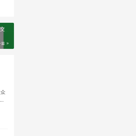
和交
一篇
大众
，