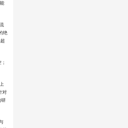
能
流
的绝
，超
控；
上
针对
的研
与