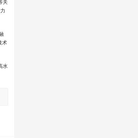
等关
产力
融
技术
高水