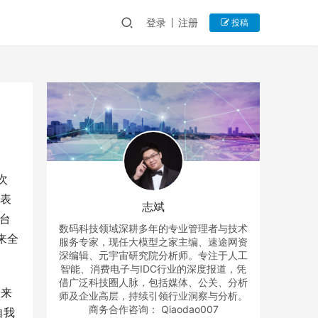
登录
注册
投稿
次
代表
志斌
台
数码科技领域深耕多年的专业管理者与技术
来全
服务专家，现任大模型之家主编、速途网资
深编辑、元宇宙研究院分析师。专注于人工
智能、消费电子与IDC行业的深度报道，凭
借广泛科技圈人脉，包括媒体、公关、分析
养来
师及企业高层，持续引领行业洞察与分析。
商务合作咨询： Qiaodao007
自我