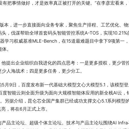
有没有把事情做好，才是效率真正被打开的关键。”在李彦宏看来，
0版本，进一步直接面向业务专家，聚焦生产排程、工艺优化、物
，伐谋帮助全球首套码头智能管控系统A-TOS，实现10.21%
机器学习权威基准MLE-Bench，在15道最难题目中拿下9项第一
智能体。
。他提出企业组织自我进化的四点思考：一是更多授权，更少管
更少人海战术；四是更多任务，更少分工。
5月9日，百度发布新一代基础大模型文心大模型5.1，该模型登
，百度智能云则全面升级为面向大规模智能体应用的新全栈AI云，
进行全面升级。另据介绍，昆仑芯全国产集群已经成功支撑文心5.1系列模型
点亮，将在6月正式上市。
品主论坛、超级个体主论坛。技术与产品主论坛围绕AI Infra