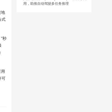
用，助推自动驾驶多任务推理
缝地
各式
“秒
极
合
应用
并可