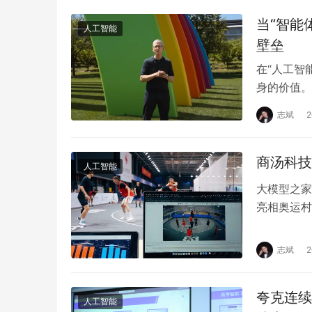
当“智能
人工智能
壁垒
在“人工智
身的价值。
2025大
志斌
商汤科技
人工智能
大模型之家
亮相奥运村
汤科技日日
志斌
夸克连续
人工智能