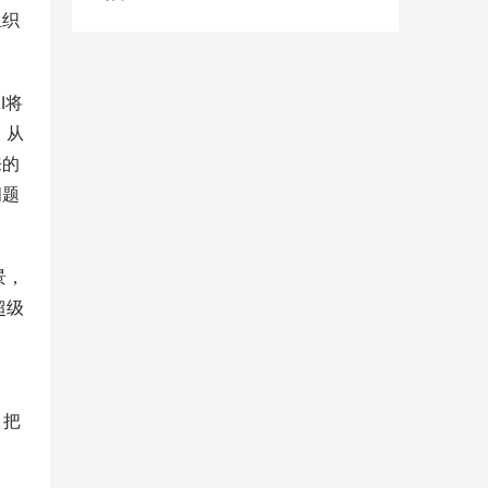
组织
I将
。从
来的
问题
。
景，
超级
，把