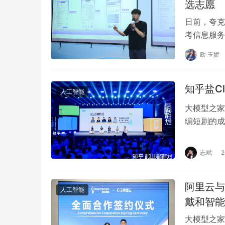
选志愿
日前，夸克
考信息服务
计算机科学
欧 玉娇
知乎盐C
人工智能
大模型之家
编短剧的成
共同点在于
志斌
阿里云与
人工智能
戴和智能
大模型之家