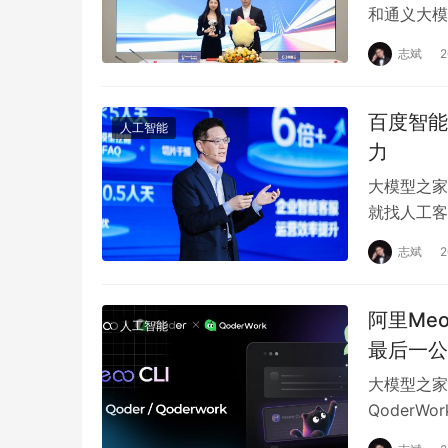
和通义大模
提供更好的
志斌
百度智能
人工智能
力
大模型之家
就找人工客
老板的灵魂
志斌
阿里Meo
人工智能
最后一公
大模型之家讯
QoderW
析报告，都