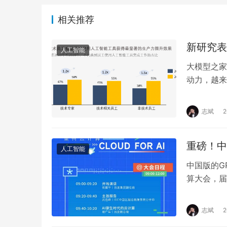
相关推荐
新研究表
人工智能
大模型之家
动力，越来
为新质生产
志斌
重磅！中
人工智能
中国版的G
算大会，届
作台”，帮
志斌