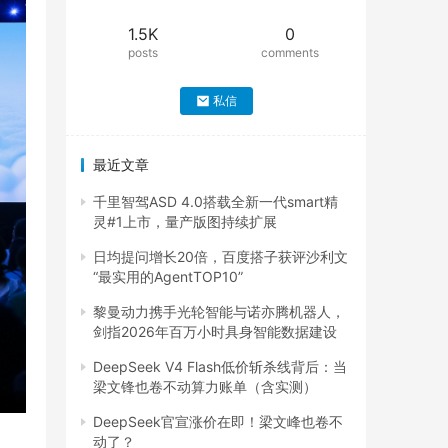
1.5K
0
posts
comments
私信
最近文章
千里智驾ASD 4.0搭载全新一代smart精
灵#1上市，量产版图持续扩展
日均提问增长20倍，百度搭子获评沙利文
“最实用的AgentTOP10”
黎曼动力携手光轮智能与诺亦腾机器人，
剑指2026年百万小时具身智能数据建设
DeepSeek V4 Flash低价斩杀线背后：当
梁文锋也卷不动算力账单（含实测）
DeepSeek官宣涨价在即！梁文峰也卷不
动了？