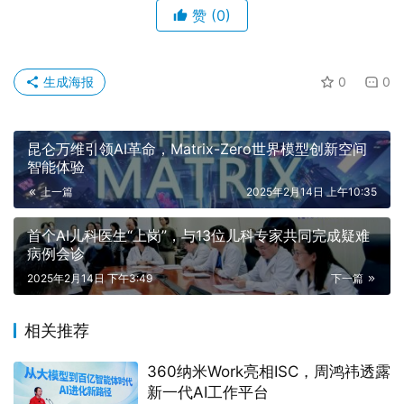
赞
(0)
生成海报
0
0
昆仑万维引领AI革命，Matrix-Zero世界模型创新空间
智能体验
上一篇
2025年2月14日 上午10:35
首个AI儿科医生“上岗”，与13位儿科专家共同完成疑难
病例会诊
2025年2月14日 下午3:49
下一篇
相关推荐
360纳米Work亮相ISC，周鸿祎透露
新一代AI工作平台