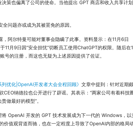
决策也偏离了公司的使命。当他提出 GPT 商店和收入共享计划
的安全问题亦或成为其被罢免的原因。
披露，阿尔特曼可能对董事会隐瞒了此事。资料显示：在11月6日
软于11月9日因“安全担忧”切断员工使用ChatGPT的权限。随后在1
Tplus账号的注册，而这也无疑为上述原因提供了佐证。
列优化|OpenAI开发者大会全程回顾》
文章中提到：针对近期
微软CEO纳德拉也公开进行了辟谣。其表示：“两家公司有着科技
责做最好的模型”。
penAI 开发的 GPT 技术发展成为下一代的 Windows，以
I的价值观背道而驰，也在一定程度上导致了OpenAI内部的格局