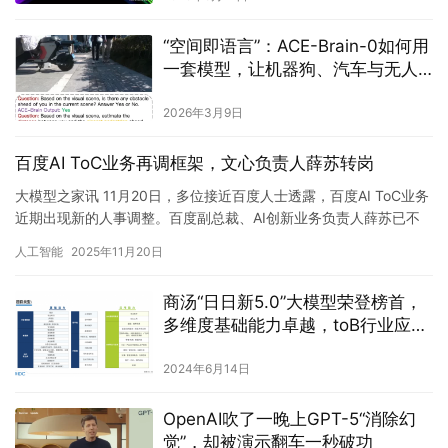
“空间即语言”：ACE-Brain-0如何用
一套模型，让机器狗、汽车与无人
机共享同一套“世界理解”？
2026年3月9日
百度AI ToC业务再调框架，文心负责人薛苏转岗
大模型之家讯 11月20日，多位接近百度人士透露，百度AI ToC业务
近期出现新的人事调整。百度副总裁、AI创新业务负责人薛苏已不
再担任文心App负责人。对此公司方面并未给出进一步…
人工智能
2025年11月20日
商汤“日日新5.0”大模型荣登榜首，
多维度基础能力卓越，toB行业应用
领先
2024年6月14日
OpenAI吹了一晚上GPT-5“消除幻
觉”，却被演示翻车一秒破功