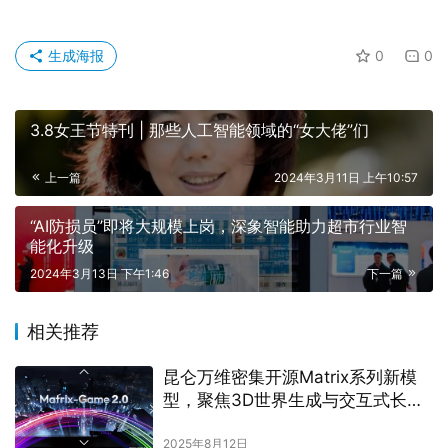
生成海报
0
0
3.8女王节特刊 | 那些人工智能领域的“女大佬”们
上一篇
2024年3月11日 上午10:57
“AI防损员”即将大规模上岗，深象智能助力超市行业智
能化升级
2024年3月13日 下午1:46
下一篇
相关推荐
昆仑万维密集开源Matrix系列新模
型，聚焦3D世界生成与交互式长序
列生成
2025年8月12日