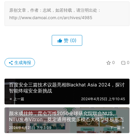
原创文章，作者：志斌，如若转载，请注明出处：
http://www.damoai.com.cn/archives/4985
赞
(0)
生成海报
0
0
百度安全三篇技术议题亮相Blackhat Asia 2024，探讨
智能终端安全新挑战
上一篇
2024年4月25日 上午10:45
颜水成挂帅，昆仑万维2050全球研究院联合NUS、
NTU发布Vitron，奠定通用视觉多模态大模型终极形态
2024年4月25日 下午3:09
下一篇