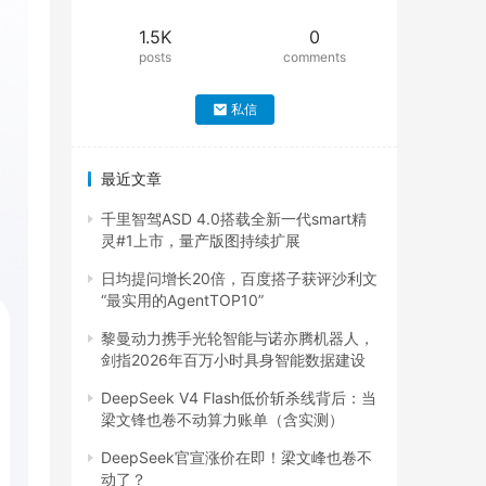
1.5K
0
posts
comments
私信
最近文章
千里智驾ASD 4.0搭载全新一代smart精
灵#1上市，量产版图持续扩展
日均提问增长20倍，百度搭子获评沙利文
“最实用的AgentTOP10”
黎曼动力携手光轮智能与诺亦腾机器人，
剑指2026年百万小时具身智能数据建设
DeepSeek V4 Flash低价斩杀线背后：当
梁文锋也卷不动算力账单（含实测）
DeepSeek官宣涨价在即！梁文峰也卷不
动了？