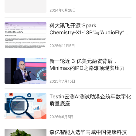
2024年6月28日
科大讯飞开源“Spark
Chemistry‑X1‑13B”与“AudioFly”两
大模型 助力化学与声音生成前沿研
究
2025年11月5日
新一轮近 3 亿美元融资背后，
Minimax的IPO之路难顶现实压力
2025年7月15日
Testin云测AI测试助港企筑牢数字化
质量底座
2026年6月5日
森亿智能入选毕马威中国健康科技