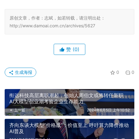
原创文章，作者：志斌，如若转载，请注明出处：
http://www.damoai.com.cn/archives/5627
赞
(0)
生成海报
0
0
衔远科技高层离职潮起，创始人周伯文或将转任新职，
AI大模型创业潮考验企业生存能力
上一篇
2024年6月5日 上午10:52
齐向东谈大模型“价格战”：价值至上 呼吁算力降价推动
AI普及