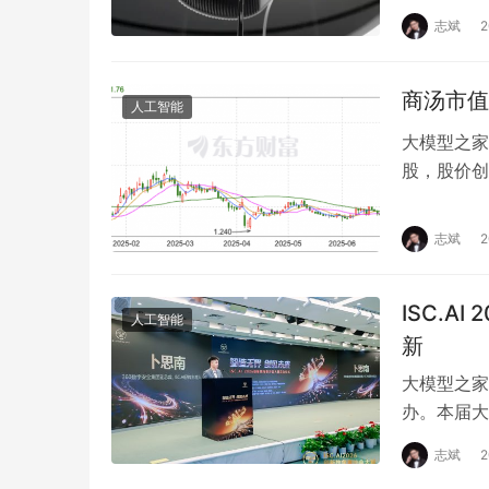
志斌
商汤市值
人工智能
大模型之家
股，股价创
市值为10
志斌
ISC.A
人工智能
新
大模型之家讯
办。本届大
创新、高校
志斌