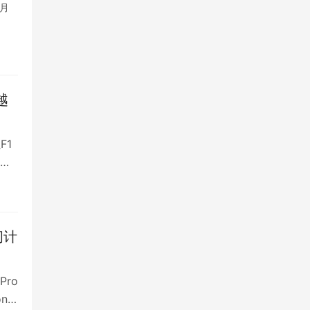
月
越
F1
1上
间计
Pro
n…