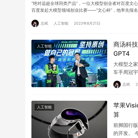
“绝对远超全球同类产品”，一位大模型创业者对百度文
百度发起大模型领域创业比赛——“文心杯”，他率先报
志斌
人工智能
2023年8月21日
商汤科技
人工智能
GPT4
大模型之家
车手周冠宇
海站预计将
志斌
苹果Vi
人工智能
算
前脚国行版V
的开发。 今