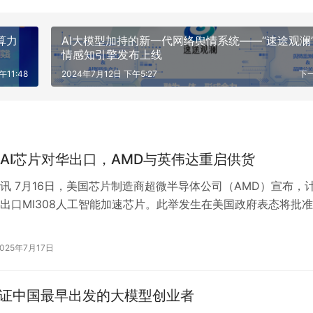
算力
AI大模型加持的新一代网络舆情系统——“速途观澜
情感知引擎发布上线
午11:48
2024年7月12日 下午5:27
下
AI芯片对华出口，AMD与英伟达重启供货
讯 7月16日，美国芯片制造商超微半导体公司（AMD）宣布，
出口MI308人工智能加速芯片。此举发生在美国政府表态将批
后，是继英伟达类似出口获…
2025年7月17日
ay见证中国最早出发的大模型创业者