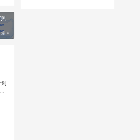
”舆
一篇
计划
准相