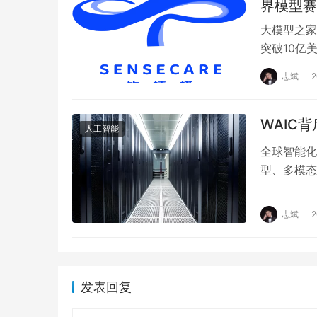
界模型赛
大模型之家
突破10亿美
Growth F
志斌
WAIC
人工智能
全球智能化
型、多模态
能的方向快
志斌
发表回复