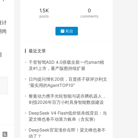
1.5K
0
posts
comments
设计
用尚
私信
最近文章
同
千里智驾ASD 4.0搭载全新一代smart精
灵#1上市，量产版图持续扩展
日均提问增长20倍，百度搭子获评沙利文
“最实用的AgentTOP10”
黎曼动力携手光轮智能与诺亦腾机器人，
剑指2026年百万小时具身智能数据建设
DeepSeek V4 Flash低价斩杀线背后：当
梁文锋也卷不动算力账单（含实测）
DeepSeek官宣涨价在即！梁文峰也卷不
动了？