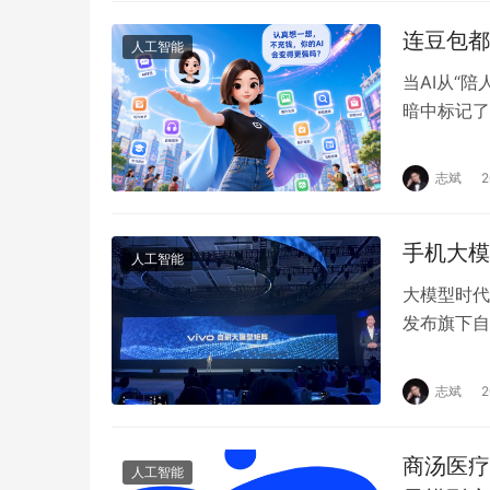
连豆包都
人工智能
当AI从“
暗中标记了
24日，豆
志斌
手机大模
人工智能
大模型时代
发布旗下自
率先搭载于
志斌
商汤医疗
人工智能