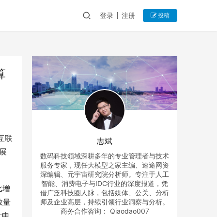
登录
注册
投稿
算
互联
志斌
展
数码科技领域深耕多年的专业管理者与技术
服务专家，现任大模型之家主编、速途网资
深编辑、元宇宙研究院分析师。专注于人工
智能、消费电子与IDC行业的深度报道，凭
比增
借广泛科技圈人脉，包括媒体、公关、分析
数量
师及企业高层，持续引领行业洞察与分析。
商务合作咨询： Qiaodao007
计申