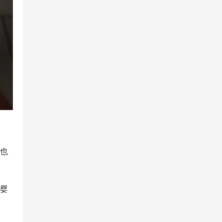
+也
，婴