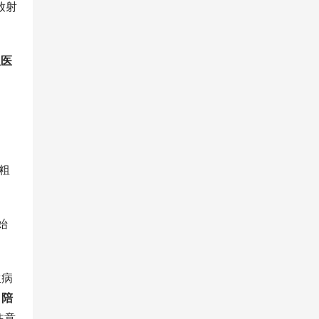
放射
从医
粗
始
生病
，陪
注意