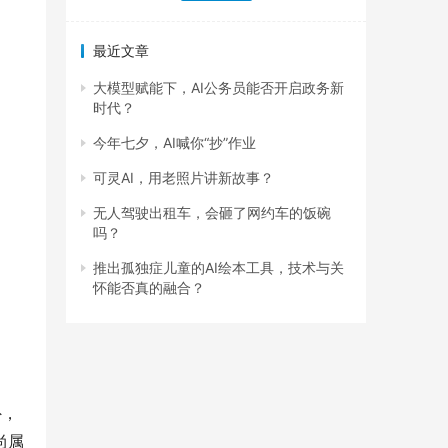
最近文章
大模型赋能下，AI公务员能否开启政务新
时代？
今年七夕，AI喊你“抄”作业
可灵AI，用老照片讲新故事？
无人驾驶出租车，会砸了网约车的饭碗
吗？
推出孤独症儿童的AI绘本工具，技术与关
怀能否真的融合？
外，
尚属