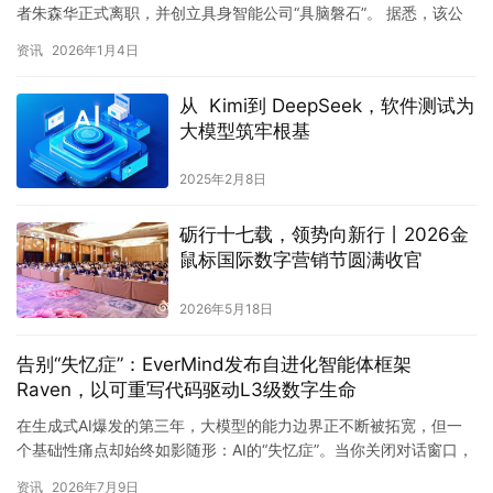
者朱森华正式离职，并创立具身智能公司“具脑磐石”。 据悉，该公
司成立两个月内已完成核心团队组建，并于近期获得数千…
资讯
2026年1月4日
从 Kimi到 DeepSeek，软件测试为
大模型筑牢根基
2025年2月8日
砺行十七载，领势向新行丨2026金
鼠标国际数字营销节圆满收官
2026年5月18日
告别“失忆症”：EverMind发布自进化智能体框架
Raven，以可重写代码驱动L3级数字生命
在生成式AI爆发的第三年，大模型的能力边界正不断被拓宽，但一
个基础性痛点却始终如影随形：AI的“失忆症”。当你关闭对话窗口，
无论刚才的交流多么深入，AI都会瞬间清空一切，回到初始状…
资讯
2026年7月9日