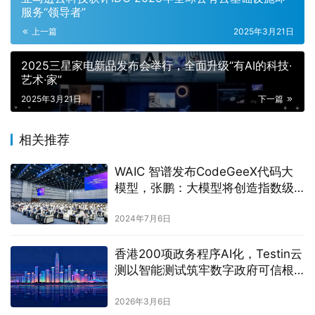
服务“领导者”
上一篇
2025年3月21日
2025三星家电新品发布会举行，全面升级“有AI的科技∙
艺术∙家”
2025年3月21日
下一篇
相关推荐
WAIC 智谱发布CodeGeeX代码大
模型，张鹏：大模型将创造指数级
价值
2024年7月6日
香港200项政务程序AI化，Testin云
测以智能测试筑牢数字政府可信根
基
2026年3月6日