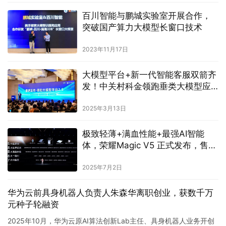
百川智能与鹏城实验室开展合作，
突破国产算力大模型长窗口技术
2023年11月17日
大模型平台+新一代智能客服双箭齐
发！中关村科金领跑垂类大模型应
用赛道
2025年3月13日
极致轻薄+满血性能+最强AI智能
体，荣耀Magic V5 正式发布，售价
8999元起
2025年7月2日
华为云前具身机器人负责人朱森华离职创业，获数千万
元种子轮融资
2025年10月，华为云原AI算法创新Lab主任、具身机器人业务开创