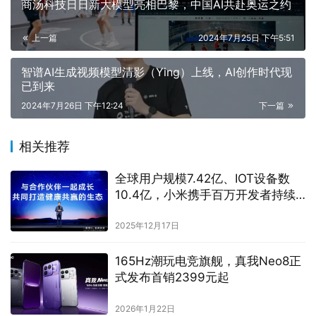
商汤科技日日新大模型亮相巴黎，中国AI共赴奥运之约
上一篇
2024年7月25日 下午5:51
智谱AI生成视频模型清影（Ying）上线，AI创作时代现
已到来
2024年7月26日 下午12:24
下一篇
相关推荐
全球用户规模7.42亿、IOT设备数
10.4亿，小米携手百万开发者持续
拓展人车家全生态
2025年12月17日
165Hz潮玩电竞旗舰，真我Neo8正
式发布首销2399元起
2026年1月22日