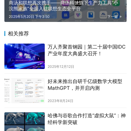
商汤和联想再次携手——商汤科技旗下生产力工具“小
浣熊家族”全面入驻联想生态全平台
2025年5月20日 下午3:50
下一篇
相关推荐
万人齐聚首钢园｜第二十届中国IDC
产业年度大典盛大召开！
2025年12月12日
好未来推出自研千亿级数学大模型
MathGPT，并开启内测
2023年8月24日
哈佛与谷歌合作打造“虚拟大鼠”：神
经科学新突破