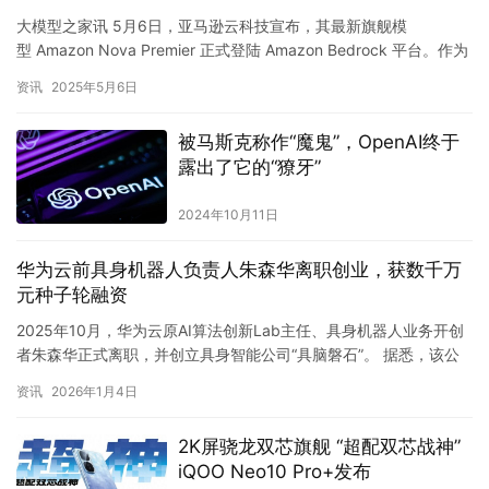
大模型之家讯 5月6日，亚马逊云科技宣布，其最新旗舰模
型 Amazon Nova Premier 正式登陆 Amazon Bedrock 平台。作为
当前功能最强大的多模态基础模型，…
资讯
2025年5月6日
被马斯克称作“魔鬼”，OpenAI终于
露出了它的“獠牙”
2024年10月11日
华为云前具身机器人负责人朱森华离职创业，获数千万
元种子轮融资
2025年10月，华为云原AI算法创新Lab主任、具身机器人业务开创
者朱森华正式离职，并创立具身智能公司“具脑磐石”。 据悉，该公
司成立两个月内已完成核心团队组建，并于近期获得数千…
资讯
2026年1月4日
2K屏骁龙双芯旗舰 “超配双芯战神”
iQOO Neo10 Pro+发布