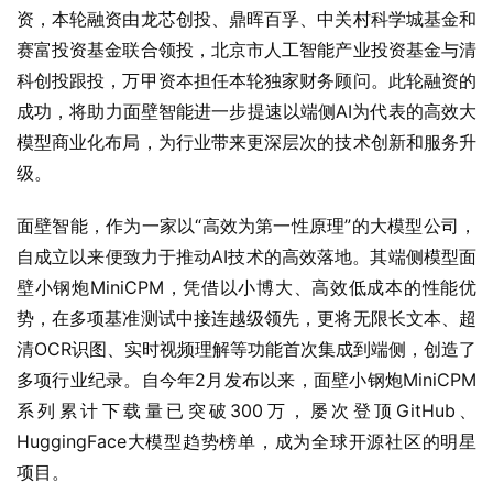
资，本轮融资由龙芯创投、鼎晖百孚、中关村科学城基金和
赛富投资基金联合领投，北京市人工智能产业投资基金与清
科创投跟投，万甲资本担任本轮独家财务顾问。此轮融资的
成功，将助力面壁智能进一步提速以端侧AI为代表的高效大
模型商业化布局，为行业带来更深层次的技术创新和服务升
级。
面壁智能，作为一家以“高效为第一性原理”的大模型公司，
自成立以来便致力于推动AI技术的高效落地。其端侧模型面
壁小钢炮MiniCPM，凭借以小博大、高效低成本的性能优
势，在多项基准测试中接连越级领先，更将无限长文本、超
清OCR识图、实时视频理解等功能首次集成到端侧，创造了
多项行业纪录。自今年2月发布以来，面壁小钢炮MiniCPM
系列累计下载量已突破300万，屡次登顶GitHub、
HuggingFace大模型趋势榜单，成为全球开源社区的明星
项目。