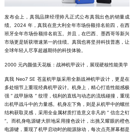
发布会上，真我品牌经理帅凡正式公布真我出色的销量成
绩。2024 年，真我在意大利全年市场份额排名前四，在西
班牙全年市场份额排名前五。并且，在巴西、墨西哥等新兴
市场更是斩获增速第一的佳绩。真我也将坚持科技普惠，让
全球年轻人尽享超越期待的科技体验。
2000 元内颜值天花板：战神机甲设计，展现硬核性能美学
真我 Neo7 SE 苍蓝机甲版采用全新战神机甲设计，更是在
多处细节上重现经典机甲设计。机身上，精心打造性能感极
强 ” 战甲脉络 ” 纹理，锐利的直线与动态的流线碰撞，重现
出机甲战斗中的力量感。机身左下角，则是从机甲中的螺丝
结构获取灵感，采用全金属材质打造意义非凡的 ” 信念之钉 
“。而机身电源键大胆地采用撞色设计，出挑又耀眼的橙色
电源键，重现了机甲启动时的能源脉动，每次点亮屏幕都是