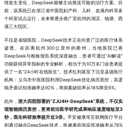
情发生变化，DeepSeek能够主动推送可能的治疗方案。目
前，该系统已在浙江省中医院妇产科、儿科、血液内科等多
个科室试点运行，未来将逐步推广至杭州的湖滨、钱塘、西
溪三大院区。
不仅是省级医院，DeepSeek技术正在向更广泛的医疗体系
渗透。在距离杭州300公里外的衢州，当地医院已将
DeepSeek与检验报告系统深度融合，患者可通过“AI解读”
功能获得异常指标的专业解析，相当于为10万名门诊患者提
供了一名“24小时在线医生”。技术红利甚至下沉至县级医疗
机构：义乌市中医医院利用DeepSeek优化病历质控，其逻
辑矛盾识别准确率达92%，将病案缺陷率从18%降至6%。
此外，
浙大四院部署的“ZJU4H-DeepSeek”系统，不仅实
现智能病历质控，更将前沿医学研究成果响应速度缩短至3
秒，医生科研效率提升近3倍‌。
平安健康等互联网医疗平台
则通过融合DeepSeek技术，将健康咨询应答准确率从78%