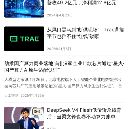
字节也挡不住“红线”锁喉
2025年11月5日
助推国产算力商业落地 首批9家企业11款芯片通过“星火·
国产算力AI原生适配认证”
大模型之家讯 1月26日，北京电控旗下人工智能企业北电数智推出
面向芯片厂商应用场景适配的“星火·国产算力AI原生适配认证”。 目
前，华为、海光、沐曦、天数智芯、清微智能、壁仞科技、…
人工智能
2025年1月26日
DeepSeek V4 Flash低价斩杀线背
后：当梁文锋也卷不动算力账单
（含实测）
2天前
直击 CES 2026：阶跃星辰端到端
语音模型全球首秀，吉利银
河 M9「活人感」对话惊艳出圈