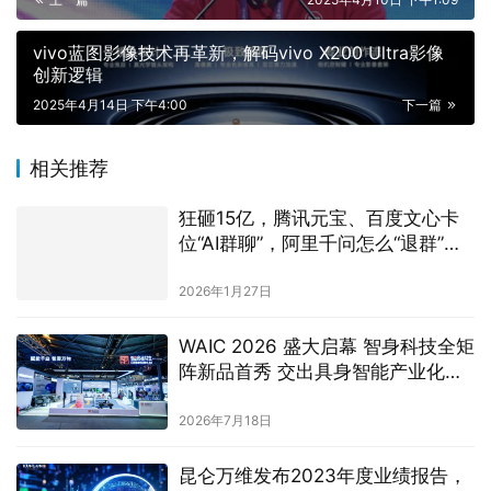
相关推荐
狂砸15亿，腾讯元宝、百度文心卡
位“AI群聊”，阿里千问怎么“退群”
了？
2026年1月27日
WAIC 2026 盛大启幕 智身科技全矩
阵新品首秀 交出具身智能产业化中
国答卷
2026年7月18日
昆仑万维发布2023年度业绩报告，
营收49.2亿元，净利润12.6亿元
2024年4月23日
从风口黑马到“断供现场”，Trae背靠