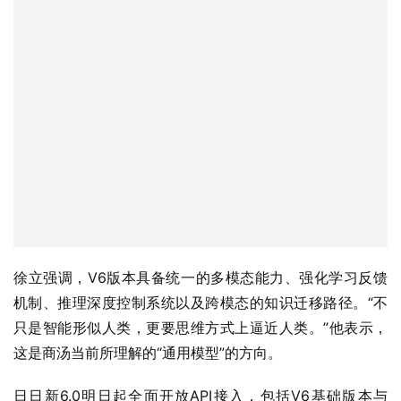
徐立强调，V6版本具备统一的多模态能力、强化学习反馈
机制、推理深度控制系统以及跨模态的知识迁移路径。“不
只是智能形似人类，更要思维方式上逼近人类。”他表示，
这是商汤当前所理解的“通用模型”的方向。
日日新6.0明日起全面开放API接入，包括V6基础版本与
Reason深度推理版本。商汤希望通过平台化部署，使多模
态推理系统真正走入金融、教育、制造等垂直行业中，提供
能落地、可演化的“类人智能”。