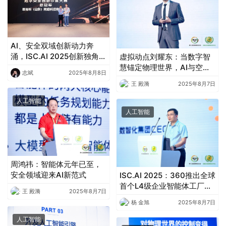
AI、安全双域创新动力奔
涌，ISC.AI 2025创新独角兽
虚拟动点刘耀东：当数字智
沙盒大赛战报出炉
慧锚定物理世界，AI与空间
志斌
2025年8月8日
计算如何赋能千行百业
王 殿漪
2025年8月7日
人工智能
人工智能
周鸿祎：智能体元年已至，
安全领域迎来AI新范式
ISC.AI 2025：360推出全球
首个L4级企业智能体工厂
王 殿漪
2025年8月7日
SEAF
杨 金旭
2025年8月7日
人工智能