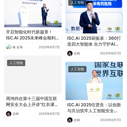
人工智能
开启智能化时代新篇章！
ISC.AI 2025未来峰会顺利召
ISC.AI 2025胡振泉：360打
开
造四大智能体 合力守护AI安
杨 金旭
2025年8月7日
全
志斌
2025年8月7日
人工智能
人工智能
周鸿祎在第十三届中国互联
网安全大会上开讲“红衣课
ISC.AI 2025任贤良：以创新
堂”
与共治筑牢人工智能安全防
志斌
2025年8月7日
线
志斌
2025年8月7日