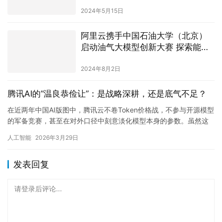
类时刻已至？
2024年5月15日
阿里云携手中国石油大学（北京）
启动油气大模型创新大赛 探索能源
行业智能化新路径
2024年8月2日
腾讯AI的“温良恭俭让”：是战略深耕，还是底气不足？
在近两年中国AI版图中，腾讯云不卷Token价格战，不参与开源模型
的军备竞赛，甚至在对外口径中刻意淡化模型本身的参数。虽然这
种“克制”被官方解读为“务实”与“工程优先”，但从商业博…
人工智能
2026年3月29日
发表回复
请登录后评论...