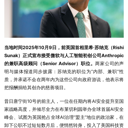
当地时间
2025
年
10
月
9
日，前英国首相里希
·
苏纳克（
Rishi 
Sunak
）正式宣布接受微软与人工智能初创公司
Anthropic
的兼职高级顾问（
Senior Advisor
）职位。
两家公司的声
明与媒体报道同步披露：苏纳克的职位为“内部、兼职”性
质，并承诺不会在两年内为这些公司向政府游说，他表示将
把报酬捐给其创办的慈善项目。
昔日唐宁街10号的前主人，一位在任期内将AI安全提升至国
家战略高度，并倾尽全力在布莱切利园举办全球首届AI安全
峰会、试图为英国抢占全球AI治理“盟主”地位的政治家，在
卸下公职不过短短数月后，便悄然转身，投入了美国科技资