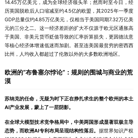
14.45万亿美元，成为全球经济领头羊；然而时至今日，经
历英国脱欧后人口缩减至约4.5亿的欧盟，其2025年一季度
GDP总量仅约4.85万亿美元，仅相当于美国同期7.32万亿美
元的三分之二。这一经济差距的扩大不仅源于欧元区通胀高
于美国、非美元货币贬值导致的汇率折算损失，更因德法意
等核心经济体增速低迷而加剧。甚至连美国最贫穷的密西西
比州，人均收入都超过了伦敦以外的大多数欧洲地区。
欧洲的“布鲁塞尔悖论”：规则的围城与商业的荒
漠
苏纳克的任命，无疑为时下正在挣扎求生的整个欧州的本土
AI
产业发展，蒙上了一层阴影。
在全球大模型技术竞争格局中，中美两国形成显著双极主导
态势，而欧洲
AI
专利布局呈现结构性落后。
据世界知识产权