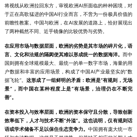
将视线从欧洲拉回东方，审视欧洲AI所面临的种种困境，对
于正在高歌猛进的中国AI行业而言，不啻为一份极具价值的
前瞻性教案。中国与欧洲，在AI发展的道路上，恰好展现出
了两种截然不同、近乎镜像的比较优势与劣势。
在应用市场与数据层面，欧洲的劣势是其市场的碎片化，语
言、文化和法规的隔阂使其难以形成统一的数据海洋。
而中
国则拥有全球规模最大、最统一的单一数字市场，海量的用
户数据和丰富的应用场景，构成了中国AI产业最坚实的“数
据飞轮”。
这形成了一组鲜明的矛盾：欧洲是
“
有规则，无场
景
”
，而中国在某种程度上是
“
有场景，治理仍在不断完
善
”
。
在资本投入与效率层面，欧洲的资本保守且分散，导致创新
效率低下，人才与技术不断
“
外溢
”
。这也说明，仅有规则话
语或学术储备不足以保住生态竞争力。
中国拥有庞大统一市