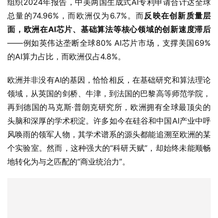
组织2024年报告，中美两国生成式AI专利申请合计达全球
总量的74.96%，而欧洲仅为6.7%。而
反映在创新质量层
面，欧洲在
AI
芯片、基础算法等核心领域的创新速度滞后
——例如英伟达垄断全球80% AI芯片市场，支撑美国69%
的AI算力占比，而欧洲仅占4.8%。
欧洲并非没有AI的基因，恰恰相反，在基础研究和算法理论
领域，从英国的剑桥、牛津，到法国的巴黎高等师范学院，
再到德国的马克斯·普朗克研究所，欧洲拥有全球最顶尖的
头脑和深厚的学术积淀。许多如今在硅谷和中国AI产业中呼
风唤雨的领军人物，其学术谱系的源头都能追溯至欧洲的某
个实验室。然而，这种强大的“科研天赋”，却始终未能顺畅
地转化为与之匹配的“商业统治力”。