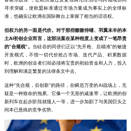
寻求突破，使欧盟标准通过市场力量成为事实上的全球标
准，也确实让欧洲在国际舞台上掌握了相当的话语权。
但权力的另一面是代价。对于那些嗷嗷待哺、羽翼未丰的本
土
AI
初创企业而言，这部法案在某种程度上变成了一笔昂贵
的
“
合规税
”
。
当硅谷的同侪们正以“先开枪、后瞄准”的敏捷
开发模式，不惜一切代价抢占市场、迭代产品、积累数据
时，欧洲的创业者们却必须将宝贵的初始资金和人力，投入
到理解和满足繁复的法律条文中去。
这种“先合规，后创新”的路径，在瞬息万变的AI战场上，无
疑是一种致命的拖累。它像一个无形的减速带，让欧洲的创
新列车在起步阶段就慢人一等，进一步加剧了与美国巨头之
间本已悬殊的竞争劣势。