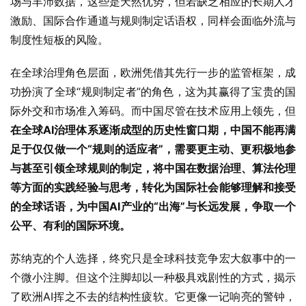
场与丰沛数据，这些是天然优势，但若缺乏相应的长期人才
激励、国际合作通道与规则制定话语权，同样会面临外流与
制度性短板的风险。
在全球治理角色层面，欧洲凭借其先行一步的监管框架，成
功扮演了全球“规则制定者”的角色，这为其赢得了宝贵的国
际外交和市场准入筹码。而中国尽管在技术应用上领先，但
在全球
AI
治理体系逐渐成型的历史性窗口期，中国不能再满
足于仅仅做一个
“
规则的适应者
”，需要
更主动、更积极地参
与甚至引领全球规则的制定，将中国在数据治理、算法伦理
等方面的实践经验与思考，转化为国际社会能够理解和接受
的全球话语，为中国
AI
产业的
“
出海
”
与长远发展，争取一个
公平、有利的国际环境。
苏纳克的个人选择，终究只是全球科技竞争宏大叙事中的一
个微小注脚。但这个注脚却以一种极具戏剧性的方式，揭示
了欧洲AI挥之不去的结构性疲软。它更像一记响亮的警钟，