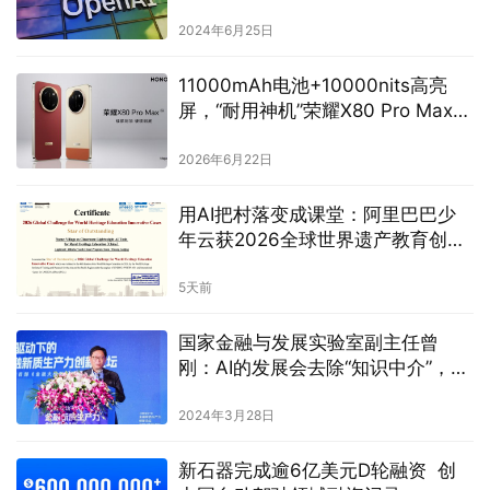
2024年6月25日
11000mAh电池+10000nits高亮
屏，“耐用神机”荣耀X80 Pro Max发
布
2026年6月22日
用AI把村落变成课堂：阿里巴巴少
年云获2026全球世界遗产教育创新
案例最高奖
5天前
国家金融与发展实验室副主任曾
刚：AI的发展会去除“知识中介”，金
融业需要借助大模型改善传统发展
模式
2024年3月28日
新石器完成逾6亿美元D轮融资 创