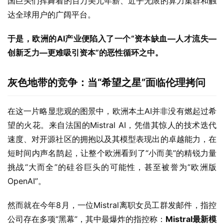
国巨头们挥舞着的百万美元年薪、近乎无限的算力集群和触
达全球用户的广阔平台。
于是，欧洲的
AI
产业便陷入了一个
“
资本缺血
—
人才流失
—
创新乏力
—
更难吸引资本
”
的恶性循环之中。
灰色地带的竞争：当“希望之星”面临伦理拷问
在这一片略显悲观的图景中，欧洲本土AI并非没有燃起过希
望的火花。来自法国的Mistral AI，凭借其惊人的技术迭代
速度、对开源社区的拥抱以及其模型表现出的卓越能力，在
短时间内声名鹊起，让整个欧洲看到了“小而美”的精锐力量
挑战“大而全”的硅谷巨头的可能性，甚至被誉为“欧洲版
OpenAI”。
然而就在今年8月，一位Mistral离职女员工群发邮件，指控
公司存在多项“黑幕”，其中最爆炸的指控称：
Mistral
最新模