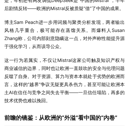
是，年初还有网友调侃DeepSeek是“中国的Mistral”，半年
后剧情反转——欧洲的Mistral反被质疑“借”了中国的成果。
博主Sam Peach进一步用词频与聚类分析发现，两者输出
风格几乎重合，极可能存在蒸馏关系。而爆料人Susan 
Zhang称，公司内部刻意隐瞒这一点，对外声称性能提升源
于强化学习，从而误导公众。
这一行为若属实，不仅让Mistral这家公司触及知识产权与
商业诚信的边界，同时也让欧洲一直鼓吹的安全与伦理问题
反噬了自身。对于资源、算力与资本本就处于劣势的欧洲而
言，这样的“越界”争议无疑更具杀伤力，甚至可能让欧洲本
土AI在信任与竞争之间失去平衡——一旦信任塌陷，再多的
技术优势也难以挽回。
前瞻的镜鉴：从欧洲的“外溢”看中国的“内卷”