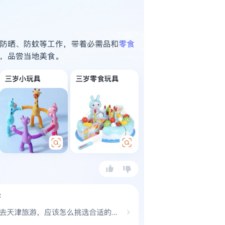
图源：淘宝APP
模块发起了“冲击”。虽然淘宝问问以最快速度回答了“带三岁女童
的“游玩攻略”及“美食推荐”，但与现下的“
旅游
平台”相比，其
至是推荐景点的公开信息（如票价）上都十分欠缺。同时，
在大
不能及时给出“答案”，甚至存在“答非所问”的情况。