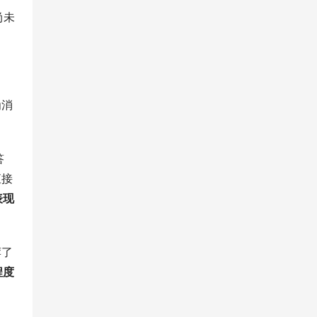
尚未
为消
答
直接
表现
荐了
程度