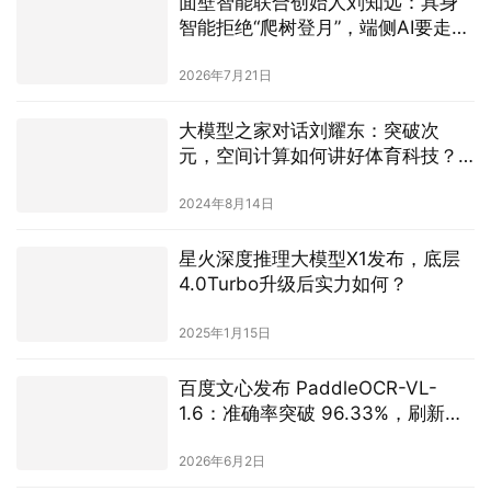
面壁智能联合创始人刘知远：具身
智能拒绝“爬树登月”，端侧AI要走
“先通后专”与“高密度”之路
2026年7月21日
大模型之家对话刘耀东：突破次
元，空间计算如何讲好体育科技？
｜「我AI奥运」专题栏目
2024年8月14日
星火深度推理大模型X1发布，底层
4.0Turbo升级后实力如何？
2025年1月15日
百度文心发布 PaddleOCR-VL-
1.6：准确率突破 96.33%，刷新文
档解析 SOTA
2026年6月2日