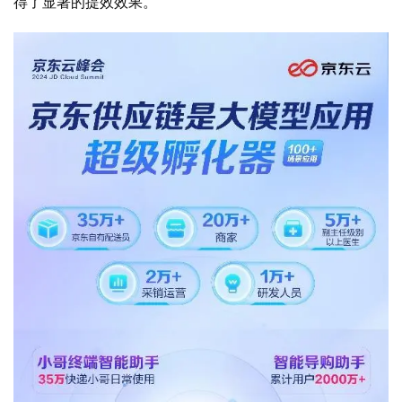
得了显著的提效效果。