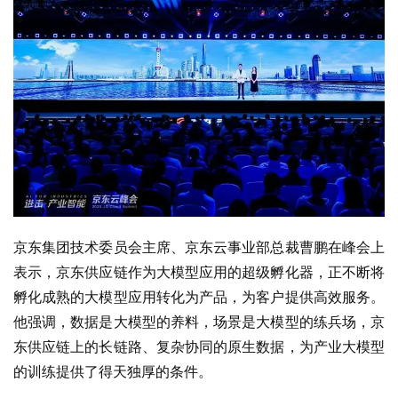
京东集团技术委员会主席、京东云事业部总裁曹鹏在峰会上
表示，京东供应链作为大模型应用的超级孵化器，正不断将
孵化成熟的大模型应用转化为产品，为客户提供高效服务。
他强调，数据是大模型的养料，场景是大模型的练兵场，京
东供应链上的长链路、复杂协同的原生数据，为产业大模型
的训练提供了得天独厚的条件。