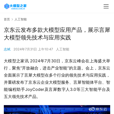
首页
人工智能
京东云发布多款大模型应用产品，展示言犀
大模型领先技术与应用实践
志斌
2024年7月31日 上午10:47
人工智能
大模型之家讯 2024年7月30日，京东云峰会在上海盛大举
行，聚焦“开放融合，进击产业智能”的主题。会上，京东云
全面展示了言犀大模型在多个行业的领先技术与应用实践，
并重磅发布了京东云企业大模型服务、言犀智能体平台、智
能编程助手JoyCoder及言犀数字人3.0等三大智能平台及
五大领先技术产品。