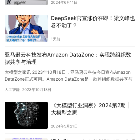
2024年6月11日
DeepSeek官宣涨价在即！梁文峰也
卷不动了？
1天前
亚马逊云科技发布Amazon DataZone：实现跨组织数
据共享与治理
大模型之家讯 2023年10月18日，亚马逊云科技今日宣布Amazon
DataZone正式可用。Amazon DataZone是一款跨组织数据共享与
治理工具，旨在解决企业内外部数…
人工智能
2023年10月18日
《大模型行业洞察》2024第2期 |
大模型之家
2024年5月21日