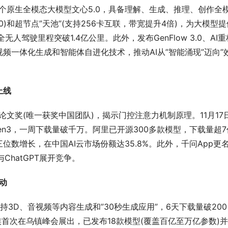
球首个原生全模态大模型文心5.0，具备理解、生成、推理、创作全
0)和超节点”天池”(支持256卡互联，带宽提升4倍)，为大模型提
人驾驶里程突破1.4亿公里。此外，发布GenFlow 3.0、AI重
频一体化生成和智能体自进化技术，推动AI从”智能涌现”迈向”
上线
获最佳论文奖(唯一获奖中国团队)，揭示门控注意力机制原理。11月17
en3，一周下载量破千万。阿里已开源300多款模型，下载量超7
位数增长，在中国AI云市场份额达35.8%。此外，千问App更
ChatGPT展开竞争。
驱动
支持3D、音视频等内容生成和”30秒生成应用”，6天下载量破200
家族首次在乌镇峰会展出，已发布18款模型(覆盖百亿至万亿参数)