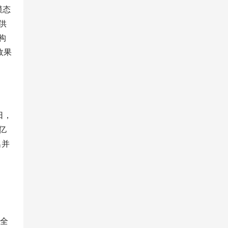
模态
供
构
效果
日，
亿
名并
并全