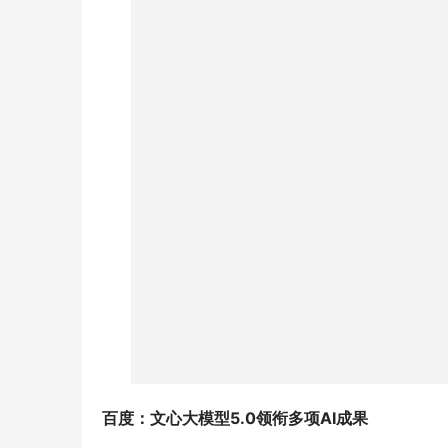
百度：文心大模型
5.0
领衔多项
AI
成果