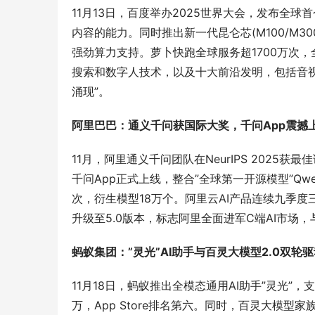
11月13日，百度举办2025世界大会，发布全
内容的能力。同时推出新一代昆仑芯(M100/M30
强劲算力支持。萝卜快跑全球服务超1700万次，全无
搜索和数字人技术，以及十大前沿发明，包括音视
涌现”。
阿里巴巴：通义千问获国际大奖，千问App震撼
11月，阿里通义千问团队在NeurIPS 2025
千问App正式上线，整合”全球第一开源模型”Qw
次，衍生模型18万个。阿里云AI产品连续九季度三
升级至5.0版本，标志阿里全面进军C端AI市场，与
蚂蚁集团：”灵光”AI助手与百灵大模型2.0双轮
11月18日，蚂蚁推出全模态通用AI助手”灵光”，
万，App Store排名第六。同时，百灵大模型