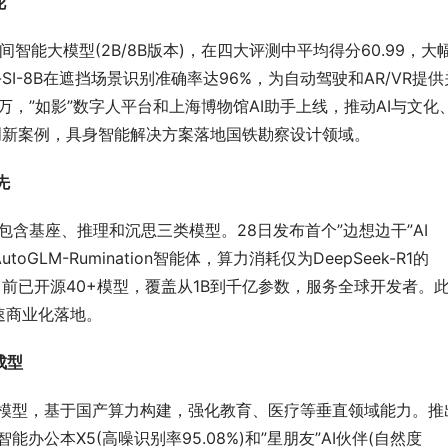
花
列空间智能大模型(2B/8B版本)，在四大评测中平均得分60.99，大
a-SI-8B在遮挡场景识别准确率达96%，为自动驾驶和AR/VR提供
万，”如影”数字人平台和上海博物馆AI助手上线，推动AI与文化
创新案例，具身智能解决方案落地国铁勘察设计领域。
先
数)，包含基座、推理和沉思三类模型。28日发布首个”边想边干”AI 
GLM-Rumination智能体，算力消耗仅为DeepSeek-R1的
快)。目前已开源40+模型，覆盖从1B到千亿参数，服务全球开发者。
速商业化落地。
成型
5大模型，基于国产算力构建，强化教育、医疗等垂直领域能力。推
公本X5(高噪识别率95.08%)和”星朋友”AI伙伴(自然度