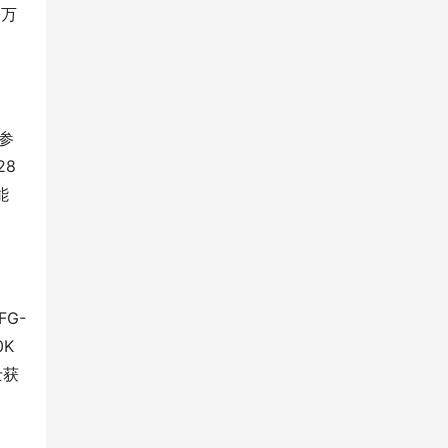
署万
(参
28
能
G-
0K
士获