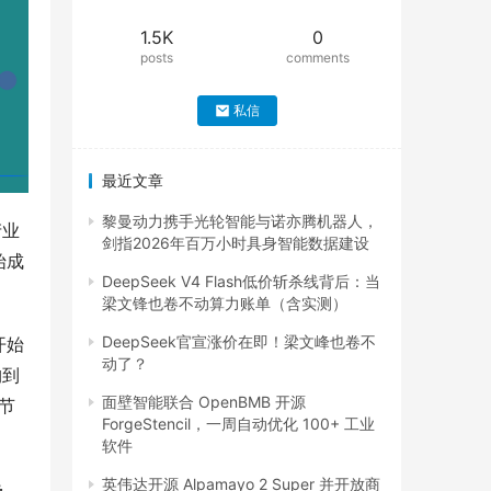
1.5K
0
posts
comments
私信
最近文章
黎曼动力携手光轮智能与诺亦腾机器人，
产业
剑指2026年百万小时具身智能数据建设
始成
DeepSeek V4 Flash低价斩杀线背后：当
梁文锋也卷不动算力账单（含实测）
DeepSeek官宣涨价在即！梁文峰也卷不
开始
动了？
构到
面壁智能联合 OpenBMB 开源
节
ForgeStencil，一周自动优化 100+ 工业
软件
英伟达开源 Alpamayo 2 Super 并开放商
手、