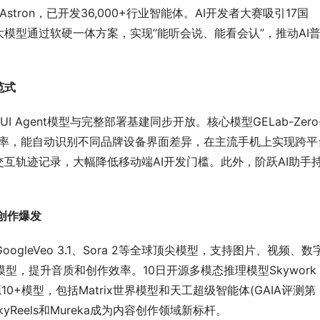
stron，已开发36,000+行业智能体。AI开发者大赛吸引17国
星火大模型通过软硬一体方案，实现”能听会说、能看会认”，推动AI
范式
UI Agent模型与完整部署基建同步开放。核心模型GELab-Zero
73.4%准确率，能自动识别不同品牌设备界面差异，在主流手机上实现跨
互轨迹记录，大幅降低移动端AI开发门槛。此外，阶跃AI助手
。
态创作爆发
oogleVeo 3.1、Sora 2等全球顶尖模型，支持图片、视频、数
双模型，提升音质和创作效率。10日开源多模态推理模型Skywork 
+模型，包括Matrix世界模型和天工超级智能体(GAIA评测第
kyReels和Mureka成为内容创作领域新标杆。