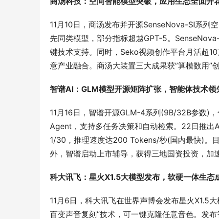
商汤科技：空间智能模型突破，应用生态全面开
11月10日，商汤发布并开源SenseNova-SI系
先同类模型，部分指标超越GPT-5。SenseNov
键技术支持。同时，Seko视频创作平台月活超10
意产业融合。商汤大装置三大成果获”算模数用”
智谱AI：GLM模型开源矩阵扩张，智能体技术领
11月16日，智谱开源GLM-4系列(9B/32B参
Agent，支持多任务决策和自动检索。22日推出Auto
1/30，推理速度达200 Tokens/秒(国内最
外，智谱启动上市辅导，获得三地国资投资，加
科大讯飞：星火X1.5大模型发布，软硬一体生态
11月6日，科大讯飞在世界声博会发布星火X1.
百变声音复刻”技术，可一键克隆任意音色。发布智能办