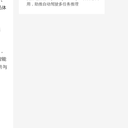
用，助推自动驾驶多任务推理
品体
张
，
智能
片与