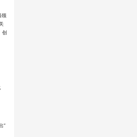
幅领
关
、创
此
出”