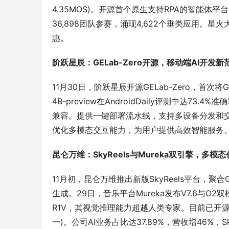
4.35MOS)。开源首个原生支持RPA的智能体平台A
36,898团队参赛，涌现4,622个垂类应用。
惠。
阶跃星辰：GELab-Zero开源，移动端AI开发新
11月30日，阶跃星辰开源GELab-Zero，首次将G
4B-preview在AndroidDaily评测中达
兼容。提供一键部署流水线，支持多设备分发和交
优化多模态交互能力，为用户提供高效智能服务
昆仑万维：SkyReels与Mureka双引擎，多模
11月初，昆仑万维推出新版SkyReels平台，聚合G
生成。29日，音乐平台Mureka发布V7.6与O2
R1V，其视觉推理能力超越人类专家。目前已开源10
一)。公司AI业务占比达37.89%，营收增46%，S