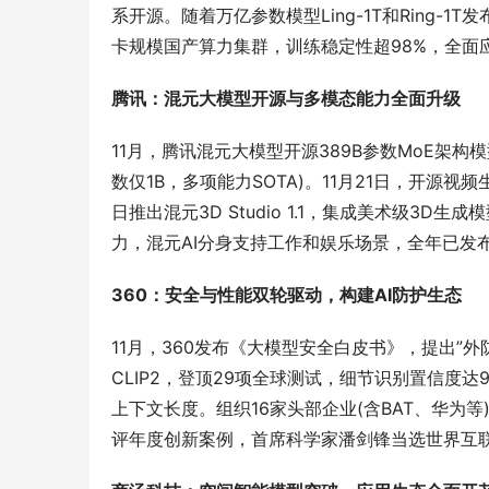
系开源。随着万亿参数模型Ling-1T和Ring-1
卡规模国产算力集群，训练稳定性超98%，全面
腾讯：混元大模型开源与多模态能力全面升级
11月，腾讯混元大模型开源389B参数MoE架构模
数仅1B，多项能力SOTA)。11月21日，开源视频生成模
日推出混元3D Studio 1.1，集成美术级3
力，混元AI分身支持工作和娱乐场景，全年已发
360：安全与性能双轮驱动，构建AI防护生态
11月，360发布《大模型安全白皮书》，提出”
CLIP2，登顶29项全球测试，细节识别置信度达96
上下文长度。组织16家头部企业(含BAT、华为等)
评年度创新案例，首席科学家潘剑锋当选世界互联