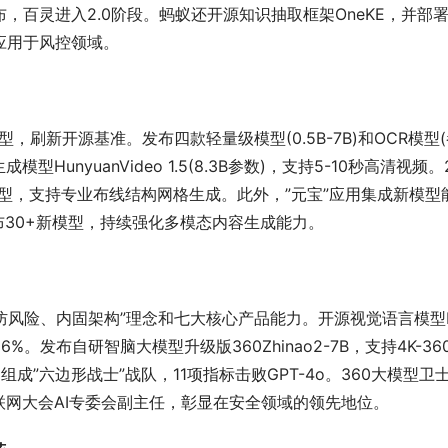
T发布，百灵进入2.0阶段。蚂蚁还开源知识抽取框架OneKE，并部
应用于风控领域。
型，刷新开源基准。发布四款轻量级模型(0.5B-7B)和OCR模型
型HunyuanVideo 1.5(8.3B参数)，支持5-10秒高清视频。
D生成模型，支持专业布线结构网格生成。此外，”元宝”应用集成新模型
布30+新模型，持续强化多模态内容生成能力。
外防风险、内固架构”理念和七大核心产品能力。开源视觉语言模型F
%。发布自研智脑大模型升级版360Zhinao2-7B，支持4K-36
组成”六边形战士”战队，11项指标击败GPT-4o。360大模型卫
网大会AI专委会副主任，彰显在安全领域的领先地位。