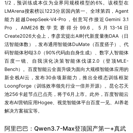
1/2，预训练成本仅为业界同规模模型的6%。该模型在
LMArena搜索榜以1223分居国内第一、全球第四，Agent
能力超越DeepSeek-V4-Pro，创意写作接近Gemini 3.1 
Pro，AIME26数学竞赛得分99.6。5月13-14日
Create2026大会上，李彦宏提出AI时代新度量衡DAA（日
活智能体数），发布通用智能体DuMate（百度搭子）、代
码智能体秒哒3.0（90%代码由自身生成）、数字人智能体
百度一镜、自我演化决策智能体伐谋2.0（登顶MLE-
Bench）。百度智能云全面升级为面向大规模智能体应用的
新全栈AI云，发布30余项新能力，推出全模态训练框架
LoongForge（训练效率领先行业一倍并开源）。昆仑芯天
池256卡超节点已点亮，将于6月上市。此外，百度智能云
发布AI营销应用Hogee、视觉智能体平台百度一见、AI养老
解决方案福宝等。
阿里巴巴：Qwen3.7-Max登顶国产第一+真武