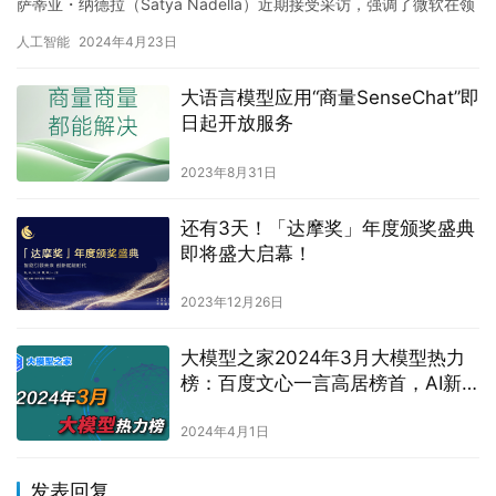
萨蒂亚・纳德拉（Satya Nadella）近期接受采访，强调了微软在领
先的人工智能公司OpenAI的发展中所发…
人工智能
2024年4月23日
大语言模型应用“商量SenseChat”即
日起开放服务
2023年8月31日
还有3天！「达摩奖」年度颁奖盛典
即将盛大启幕！
2023年12月26日
大模型之家2024年3月大模型热力
榜：百度文心一言高居榜首，AI新
势力引领创新
2024年4月1日
发表回复