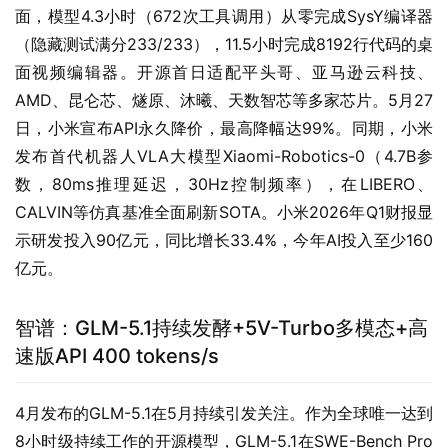
面，模型4.3小时（672次工具调用）从零完成SysY编译器
（隐藏测试满分233/233），11.5小时完成8192行代码的桌
面视频编辑器。开源首日适配平头哥、亚马逊云科技、
AMD、昆仑芯、燧原、沐曦、天数智芯等多家芯片。5月27
日，小米宣布API永久降价，最高降幅达99%。同期，小米
发布首代机器人VLA大模型Xiaomi-Robotics-0（4.7B参
数，80ms推理延迟，30Hz控制频率），在LIBERO、
CALVIN等仿真基准全面刷新SOTA。小米2026年Q1财报显
示研发投入90亿元，同比增长33.4%，今年AI投入至少160
亿元。
智谱：GLM-5.1持续发酵+5V-Turbo多模态+高
速版API 400 tokens/s
4月发布的GLM-5.1在5月持续引发关注。作为全球唯一达到
8小时级持续工作的开源模型，GLM-5.1在SWE-Bench Pro