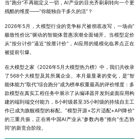
当”跑分”不再能定义一切，AI产业的目光齐刷刷转向一个更
残酷的维度——”你能独自干多久的活”？
2026年5月，大模型行业的竞争标尺被彻底改写，一场由”
极致性价比”驱动的智能体普惠浪潮全面铺开。当模型定价
从”按分计价”逼近”按厘计价”，AI应用的规模化临界点正在
被提前引爆。
在大模型之家《2026年5月大模型热力榜》中，我们共收录
了568个大模型及其所属企业。本月最显著的变化，是”智
能体能力”取代”综合跑分”成为榜单权重最高的评价维度：多
款模型在真实工程任务中展示了从编译器开发到桌面应用构
建的端到端交付能力，8小时级甚至35小时级的持续自主工
作已成为旗舰模型的标配。”模型开源+芯片适配+API降价”
的三重共振，正在将中国AI产业从”参数内卷”推向”生态协
同”的新竞合阶段。