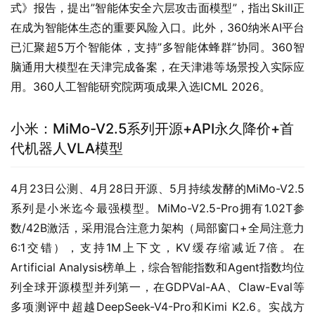
式》报告，提出”智能体安全六层攻击面模型”，指出Skill正
在成为智能体生态的重要风险入口。此外，360纳米AI平台
已汇聚超5万个智能体，支持”多智能体蜂群”协同。360智
脑通用大模型在天津完成备案，在天津港等场景投入实际应
用。360人工智能研究院两项成果入选ICML 2026。
小米：MiMo-V2.5系列开源+API永久降价+首
代机器人VLA模型
4月23日公测、4月28日开源、5月持续发酵的MiMo-V2.5
系列是小米迄今最强模型。MiMo-V2.5-Pro拥有1.02T参
数/42B激活，采用混合注意力架构（局部窗口+全局注意力
6:1交错），支持1M上下文，KV缓存缩减近7倍。在
Artificial Analysis榜单上，综合智能指数和Agent指数均位
列全球开源模型并列第一，在GDPVal-AA、Claw-Eval等
多项测评中超越DeepSeek-V4-Pro和Kimi K2.6。实战方