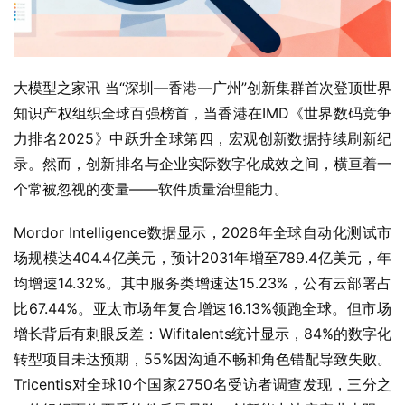
大模型之家讯 当“深圳—香港—广州”创新集群首次登顶世界
知识产权组织全球百强榜首，当香港在IMD《世界数码竞争
力排名2025》中跃升全球第四，宏观创新数据持续刷新纪
录。然而，创新排名与企业实际数字化成效之间，横亘着一
个常被忽视的变量——软件质量治理能力。
Mordor Intelligence数据显示，2026年全球自动化测试市
场规模达404.4亿美元，预计2031年增至789.4亿美元，年
均增速14.32%。其中服务类增速达15.23%，公有云部署占
比67.44%。亚太市场年复合增速16.13%领跑全球。但市场
增长背后有刺眼反差：Wifitalents统计显示，84%的数字化
转型项目未达预期，55%因沟通不畅和角色错配导致失败。
Tricentis对全球10个国家2750名受访者调查发现，三分之