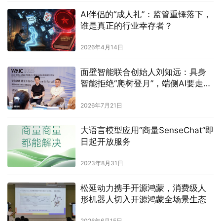
AI伴侣的“成人礼”：监管重锤落下，
谁是真正的行业幸存者？
2026年4月14日
面壁智能联合创始人刘知远：具身
智能拒绝“爬树登月”，端侧AI要走
“先通后专”与“高密度”之路
2026年7月21日
大语言模型应用“商量SenseChat”即
日起开放服务
2023年8月31日
松延动力携手开源鸿蒙，消费级人
形机器人切入开源鸿蒙全场景生态
2026年6月15日