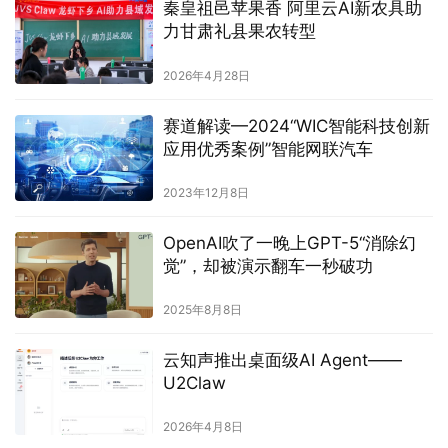
秦皇祖邑苹果香 阿里云AI新农具助
力甘肃礼县果农转型
2026年4月28日
赛道解读—2024“WIC智能科技创新
应用优秀案例”智能网联汽车
2023年12月8日
OpenAI吹了一晚上GPT-5“消除幻
觉”，却被演示翻车一秒破功
2025年8月8日
云知声推出桌面级AI Agent——
U2Claw
2026年4月8日