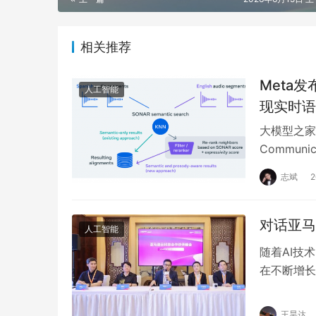
相关推荐
Meta发
人工智能
现实时语
大模型之家讯
Commu
列模型包括 
志斌
对话亚马
人工智能
随着AI技
在不断增长
开发创新解
王昊达