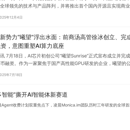
全球领先的技术与产品阵列，并将推出首个国内开源且实现商业
”世界模型3.0，与行业伙…
2025年12月4日
新势力“曦望”浮出水面：前商汤高管徐冰创立、完
融资，意图重塑AI算力底座
 7月18日，AI芯片初创公司“曦望Sunrise”正式宣布成立并完
民币融资。作为一家聚焦于国产高性能GPU研发的企业，曦望的
中国在核心算力…
2025年7月18日
多智能”撕开AI智能体新赛道
Agent收费计划双重焦点下，凌晨Monica.im团队历时三年研发的全球