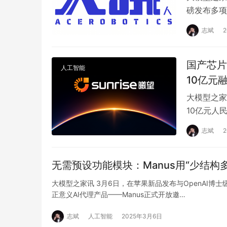
磅发布多项
用的“开悟
志斌
国产芯片
人工智能
10亿元
大模型之家讯
10亿元人
亮相意味着
志斌
无需预设功能模块：Manus用“少结构
大模型之家讯 3月6日，在苹果新品发布与OpenAI博士级
正意义AI代理产品——Manus正式开放邀…
志斌
人工智能
2025年3月6日