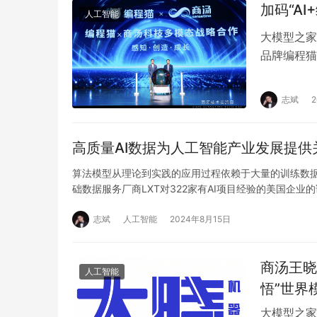
加码“A
人工智能
大模型之家
品牌编程猫
址：platfo
志斌
高质量AI数据为人工智能产业发展提供
算法模型从理论到实践的应用过程依赖于大量的训练数据
础数据服务厂商LXT对322家有AI项目经验的美国企业
志斌
人工智能
2024年8月15日
商汤王晓
人工智能
悟”世界模型
大模型之家