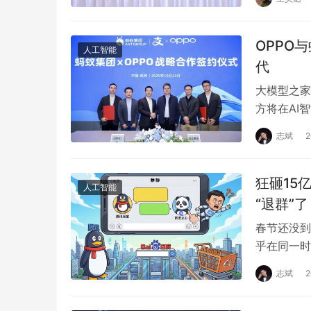
OPPO
人工智能
代
大模型之家
方将在AI
面展开深入
志斌
狂砸15
人工智能
“退群”了
春节还没到
乎在同一时
腾讯宣布在
志斌