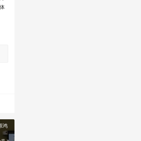
体
源鸿
一篇