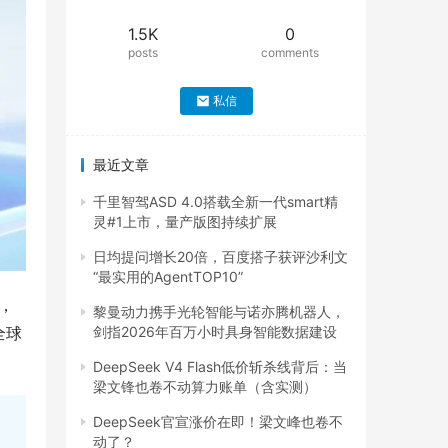
1.5K
0
posts
comments
私信
最近文章
千里智驾ASD 4.0搭载全新一代smart精
灵#1上市，量产版图持续扩展
日均提问增长20倍，百度搭子获评沙利文
“最实用的AgentTOP10”
，
黎曼动力携手光轮智能与诺亦腾机器人，
全球
剑指2026年百万小时具身智能数据建设
DeepSeek V4 Flash低价斩杀线背后：当
梁文锋也卷不动算力账单（含实测）
DeepSeek官宣涨价在即！梁文峰也卷不
动了？