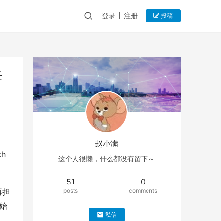
登录
注册
投稿
任
赵小满
ch
这个人很懒，什么都没有留下～
51
0
再担
posts
comments
创始
私信