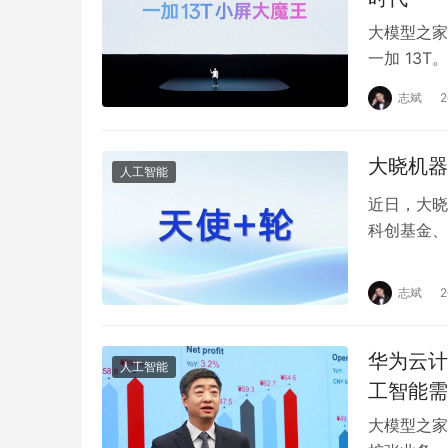
大模型之家
一加 13
展现出强劲
志斌
大晓机器
人工智能
近日，大晓
科创基金、
资涨泉等众
志斌
华为云计
人工智能
工智能需
大模型之家