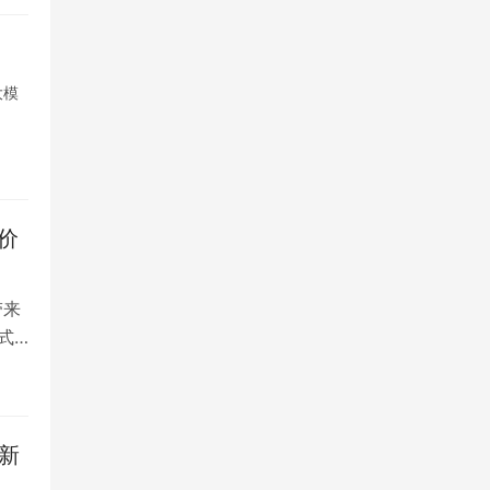
大模
价
带来
式
验新