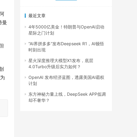
雇阿
最近文章
特曼
4年5000亿美金！特朗普与OpenAI启动
星际之门计划
“AI界拼多多”发布Deepseek R1，AI顿悟
但
时刻出现
星火深度推理大模型X1发布，底层
4.0Turbo升级后实力如何？
创
位为
OpenAI 发布经济蓝图，透露美国AI霸权
计划
东方神秘力量上线，DeepSeek APP低调
却不奢华？