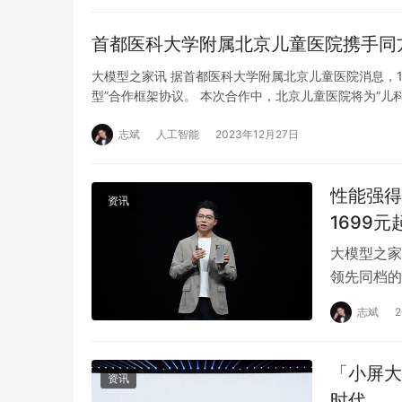
首都医科大学附属北京儿童医院携手同
大模型之家讯 据首都医科大学附属北京儿童医院消息，1
型”合作框架协议。 本次合作中，北京儿童医院将为“儿
志斌
人工智能
2023年12月27日
性能强得
资讯
1699元
大模型之家讯
领先同档的
开启全档位
志斌
「小屏大
资讯
时代