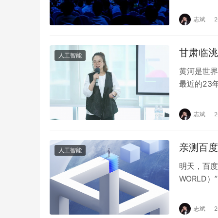
国汽车厂商
志斌
甘肃临洮
人工智能
黄河是世界
最近的23
流域的水利
志斌
亲测百度
人工智能
明天，百度
WORLD
特别关注的
志斌