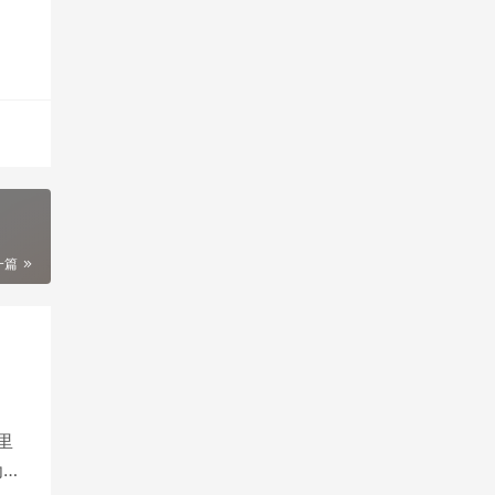
一篇
里
为中