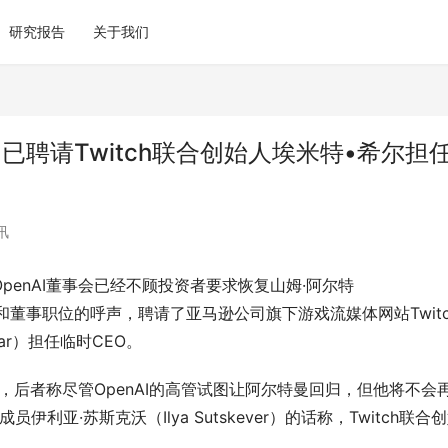
研究报告
关于我们
，已聘请Twitch联合创始人埃米特•希尔担
讯
OpenAI董事会已经不顾投资者要求恢复山姆·阿尔特
ltman）CEO和董事职位的呼声，聘请了亚马逊公司旗下游戏流媒体网站Twit
ear）担任临时CEO。
候的报道，后者称尽管OpenAI的高管试图让阿尔特曼回归，但他将不会
伊利亚·苏斯克沃（Ilya Sutskever）的话称，Twitch联合