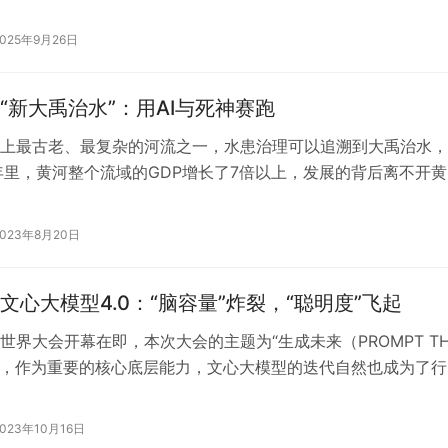
构建全球竞争力的关键。…
2025年9月26日
“新大禹治水”：用AI与死神赛跑
上最古老、最复杂的河流之一，水患治理可以追溯到大禹治水，
年里，黄河整个流域的GDP增长了7倍以上，发展的背后离不开黄
工程建设。 洮河，是黄河上游右…
2023年8月20日
文心大模型4.0：“脑容量”炸裂，“聪明度”飞起
世界大会开幕在即，本次大会的主题为“生成未来（PROMPT TH
）”，作为重要的核心底层能力，文心大模型的迭代自然也成为了行
议题。有消息称，百度…
2023年10月16日