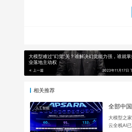
大模型难过“幻觉”关？谁解决幻觉能力强，谁就掌
业落地主动权
上一篇
2023年11月17日 
相关推荐
全部中国
人工智能
大模型之家
云全栈AI