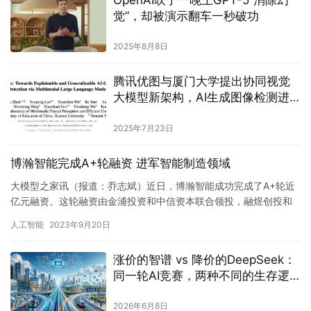
OpenAI吹了一晚上GPT-5“消除幻
觉”，却被演示翻车一秒破功
2025年8月8日
腾讯优图与厦门大学提出协同视觉
大模型新架构，AI生成图像检测进
入“可解释”时代
2025年7月23日
博瀚智能完成A+轮融资 进军智能制造领域
大模型之家讯（报道：乔志斌）近日，博瀚智能成功完成了A+轮近
亿元融资。这轮融资由金浦投资和中信资本联合领投，融煜创投和
卓源资本跟投。融资资金将用于大模型应用、智能制造领域的业务
人工智能
2023年9月20日
研发…
涨价的智谱 vs 降价的DeepSeek：
同一轮AI竞赛，两种不同的生存逻
辑
2026年6月8日