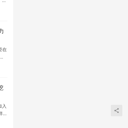
》的
力
经在
发
挖
加入
宋洋。