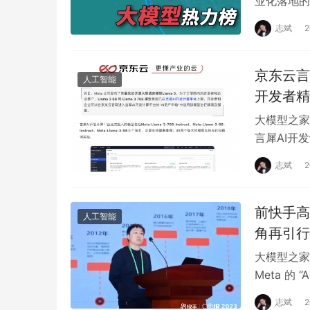
业化落地的
发布，政策
志斌
京东云言犀
人工智能
开发者精
大模型之家讯
言犀AI开
计算平台的“
志斌
前快手高层
人工智能
角再引行
大模型之家讯
Meta 的
相关…
志斌