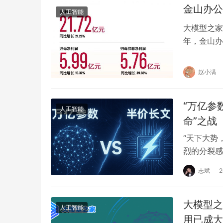
金山办公
人工智能
大模型之家
年，金山办
利润5.9
赵小满
“万亿参
人工智能
命”之战
“天下大势
烈的分裂感
“Scaling
志斌
大模型之
人工智能
用已成大