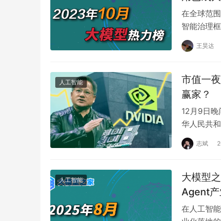
在全球范围
智能治理框
界共同关注
王昊达
市值一夜
人工智能
赢家？
12月9日
华人民共和
司收购迈络
志斌
大模型之
人工智能
Agen
在人工智能