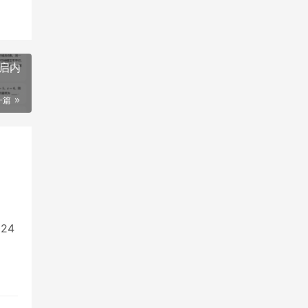
开启内
一篇
24