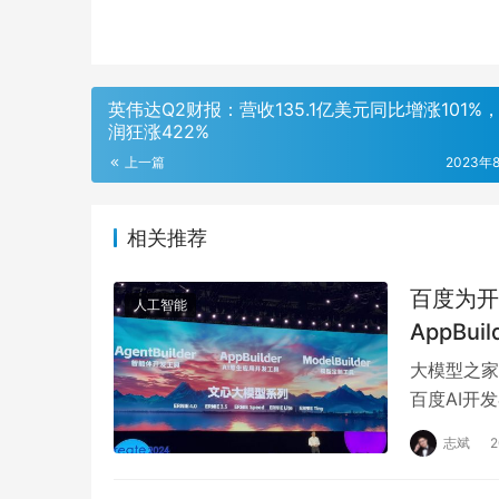
英伟达Q2财报：营收135.1亿美元同比增涨101%
润狂涨422%
上一篇
2023年
相关推荐
百度为开发
人工智能
AppBuil
大模型之家
百度AI开发
AppBuild
志斌