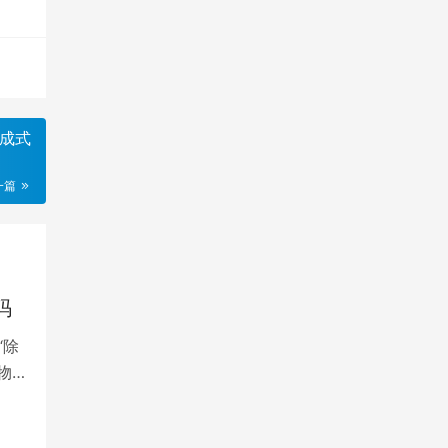
生成式
一篇
码
“除
物