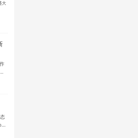
盛大
新
作
届
态
ne