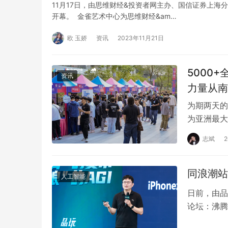
11月17日，由思维财经&投资者网主办、国信证券上海
开幕。 金雀艺术中心为思维财经&am…
欧 玉娇
资讯
2023年11月21日
5000
资讯
力量从南
为期两天的
为亚洲最大
XIN峰会以
志斌
同浪潮站
人工智能
日前，由品
论坛：沸腾
时刻、垂直