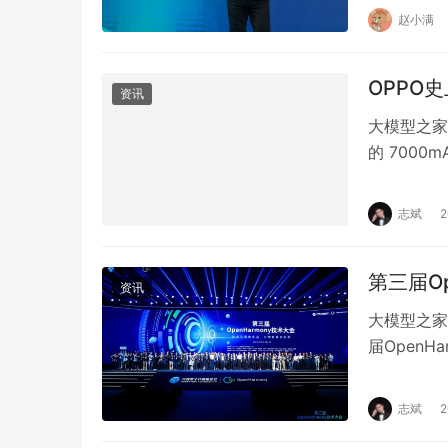
赵小满
OPPO史
资讯
大模型之家讯
的 700
轻松实现超
志斌
第三届O
资讯
大模型之家
届Open
OpenHar
志斌