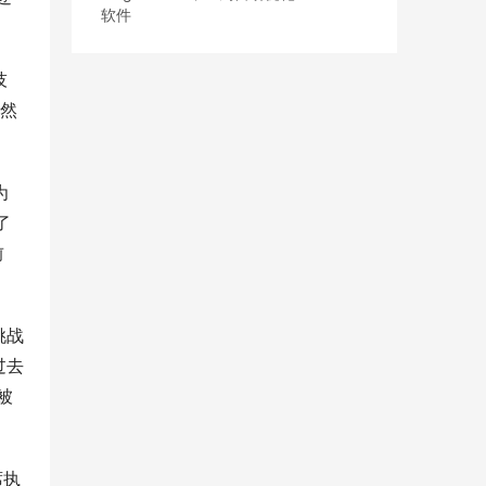
软件
技
。然
为
了
前
挑战
过去
被
席执