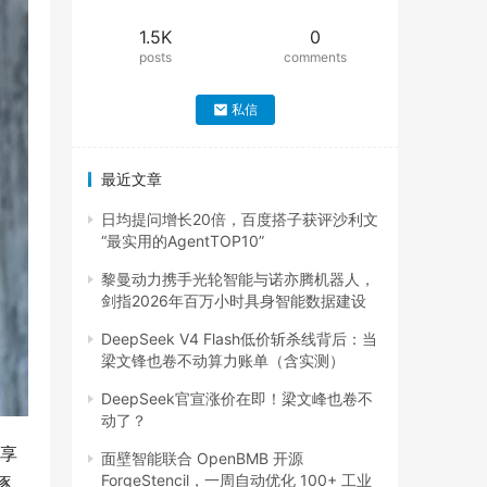
1.5K
0
posts
comments
私信
最近文章
日均提问增长20倍，百度搭子获评沙利文
“最实用的AgentTOP10”
黎曼动力携手光轮智能与诺亦腾机器人，
剑指2026年百万小时具身智能数据建设
DeepSeek V4 Flash低价斩杀线背后：当
梁文锋也卷不动算力账单（含实测）
DeepSeek官宣涨价在即！梁文峰也卷不
动了？
分享
面壁智能联合 OpenBMB 开源
ForgeStencil，一周自动优化 100+ 工业
逐