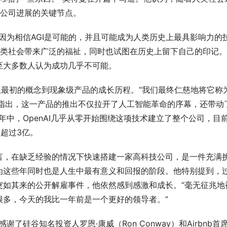
视公司进展的关键节点。
—因为相信AGI是可能的，并且可能成为人类历史上最具影响力的
人类社会带来广泛的福祉，同时也试图在历史上留下自己的印记
至大多数人认为成功几乎不可能。
忆了从最初的概念到现象级产品的成长历程。“我们最终仁慈地将它称
”奥特曼指出，这一产品的推出不仅拉开了人工智能革命的序幕，还带动
两年中，OpenAI几乎从零开始围绕这项技术建立了整个公司，目
到超过3亿。
言，在缺乏经验的情况下快速搭建一家高科技公司，是一件充满
为这些年同时也是人生中最有意义和回报的阶段。他特别提到，
突如其来的公开解雇事件，他依然感到感激和成长。“毫无征兆地
很多，今天的我比一年前是一个更好的领导者。”
谢了硅谷知名投资人罗恩·康威（Ron Conway）和Airbnb首