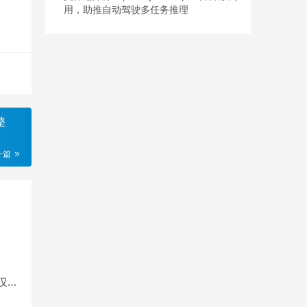
用，助推自动驾驶多任务推理
整
一篇
仅5