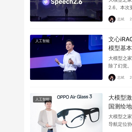
2.6。本
持能…
志斌
文心iR
人工智能
模型基本
大模型之家
除了幻觉。
题为《应用
志斌
大模型激
人工智能
国测绘地
大模型之家
导航定位协
汤科技面向