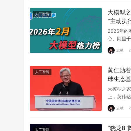
大模型之
人工智能
“主动执
2026年
心、阿里千
级的“红包
志斌
黄仁勋着
人工智能
球生态基
大模型之家
上，英伟达
的黑色皮衣
志斌
“骁龙8
人工智能