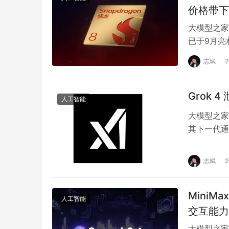
价格带下
大模型之家
已于9月亮
产品组合，
志斌
Grok
人工智能
大模型之家
其下一代通
有关Gro
志斌
MiniM
人工智能
交互能力
大模型之家讯