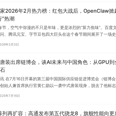
家2026年2月热力榜：红包大战后，OpenClaw掀
行”热潮
的春节，空气中弥漫的不只是年味，更是浓烈的“算力焦味”。百度
问、腾讯元宝、字节豆包四大巨头在这个春节期间展开了一场史
肉搏战”，豪掷百亿现金，试图用…
2026年3月3日
唐装出席链博会，谈AI未来与中国角色：从GPU到
石
讯 在7月16日开幕的第三届中国国际供应链促进博览会（链博会
创始人兼首席执行官黄仁勋以一袭中式唐装现身，脱去了他标志
。 黄仁勋表示，这是他首次参加…
2025年7月16日
”阵列再扩容：高通发布第五代骁龙8，旗舰性能向更