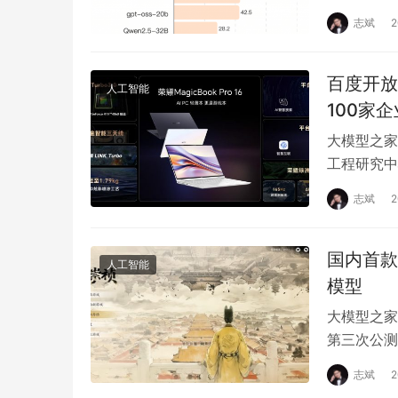
志斌
百度开放
人工智能
100家
大模型之家
工程研究中
发者大会2
志斌
国内首款
人工智能
模型
大模型之家
第三次公测
到78.3
志斌