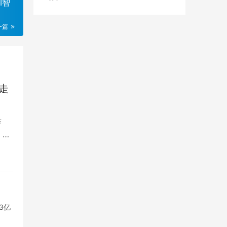
I智
一篇
能走
举
、
3亿