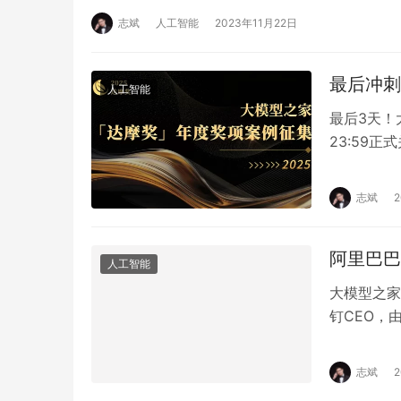
志斌
人工智能
2023年11月22日
最后冲刺
人工智能
最后3天！
23:59
声。截至目
志斌
阿里巴巴
人工智能
大模型之家
钉CEO，
人委员会6
志斌