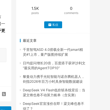
1.5K
0
posts
comments
方
另一
私信
予更
最近文章
千里智驾ASD 4.0搭载全新一代smart精
灵#1上市，量产版图持续扩展
日均提问增长20倍，百度搭子获评沙利文
“最实用的AgentTOP10”
黎曼动力携手光轮智能与诺亦腾机器人，
剑指2026年百万小时具身智能数据建设
DeepSeek V4 Flash低价斩杀线背后：当
梁文锋也卷不动算力账单（含实测）
DeepSeek官宣涨价在即！梁文峰也卷不
动了？