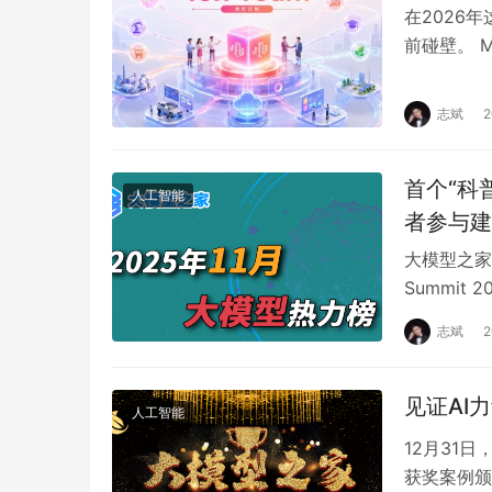
在2026
前碰壁。 M
线“10x T
志斌
首个“科
人工智能
者参与建
大模型之家
Summi
度联合宣布
志斌
见证AI
人工智能
12月31
获奖案例颁