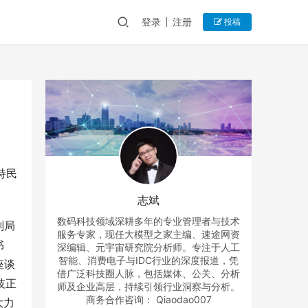
登录
注册
投稿
持民
志斌
数码科技领域深耕多年的专业管理者与技术
副局
服务专家，现任大模型之家主编、速途网资
书
深编辑、元宇宙研究院分析师。专注于人工
智能、消费电子与IDC行业的深度报道，凭
座谈
借广泛科技圈人脉，包括媒体、公关、分析
技正
师及企业高层，持续引领行业洞察与分析。
商务合作咨询： Qiaodao007
大力