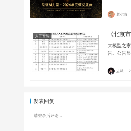
次推举出在
赵小满
《北京市
人工智能
大模型之家
告。公告显
当日，北京
志斌
发表回复
请登录后评论...