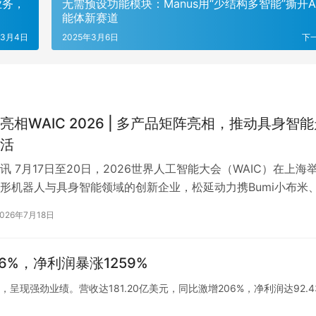
业务，
无需预设功能模块：Manus用“少结构多智能”撕开A
能体新赛道
年3月4日
2025年3月6日
下
亮相WAIC 2026 | 多产品矩阵亮相，推动具身智
活
讯 7月17日至20日，2026世界人工智能大会（WAIC）在上海
形机器人与具身智能领域的创新企业，松延动力携Bumi小布米
以及新品小月亮相大会现…
2026年7月18日
6%，净利润暴涨1259%
呈现强劲业绩。营收达181.20亿美元，同比激增206%，净利润达92.4