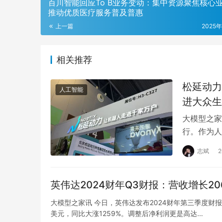
百川智能回应To B业务变动：集中资源聚焦核心
推动优质医疗服务普及普惠
上一篇
2025
相关推荐
松延动力
人工智能
进大众生
大模型之家
行。作为人
N2、E1
志斌
英伟达2024财年Q3财报：营收增长20
大模型之家讯 今日，英伟达发布2024财年第三季度财报，
美元，同比大涨1259%。调整后净利润更是高达…