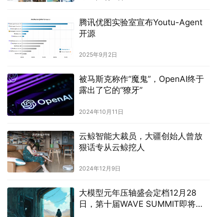
腾讯优图实验室宣布Youtu-Agent
开源
2025年9月2日
被马斯克称作“魔鬼”，OpenAI终于
露出了它的“獠牙”
2024年10月11日
云鲸智能大裁员，大疆创始人曾放
狠话专从云鲸挖人
2024年12月9日
大模型元年压轴盛会定档12月28
日，第十届WAVE SUMMIT即将启
航