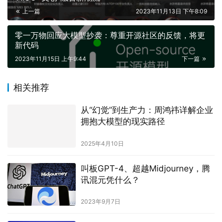
零一万物回应大模型抄袭：尊重开源社区的反馈，将更
新代码
2023年11月15日 上午9:44
下一篇
相关推荐
从“幻觉”到生产力：周鸿祎详解企业
拥抱大模型的现实路径
2025年4月10日
叫板GPT-4、超越Midjourney，腾
讯混元凭什么？
2023年9月7日
商汤开源 SenseNova-SI 系列在空
间智能评测中领跑同量级模型